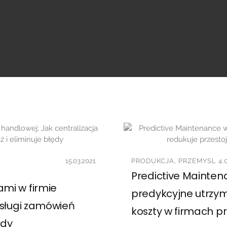
15.03.2021
PRODUKCJA, PRZEMYSL 4.0
Predictive Mainten
mi w firmie
predykcyjne utrzym
bsługi zamówień
koszty w firmach p
ędy