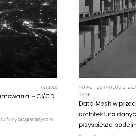
5.02.2020
NOWE TECHNOLOGIE, BIZ
ramowania – CI/CD
DANE
Data Mesh w przeds
architektura danych
su firmy programistyczne
przyspiesza podej