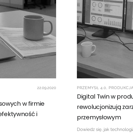
22.09.2020
PRZEMYSŁ 4.0, PRODUKCJA
Digital Twin w produ
owych w firmie
rewolucjonizują za
efektywność i
przemysłowym
Dowiedz się, jak technologi