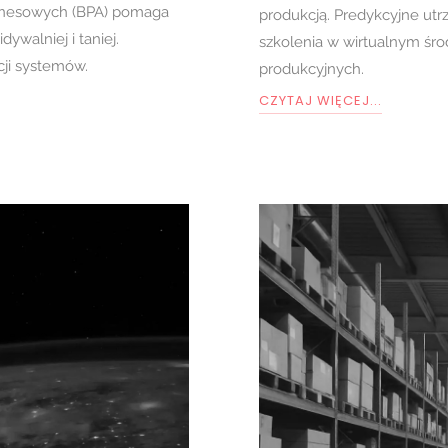
iznesowych (BPA) pomaga
produkcją. Predykcyjne utr
ywalniej i taniej.
szkolenia w wirtualnym śro
cji systemów.
produkcyjnych.
CZYTAJ WIĘCEJ...