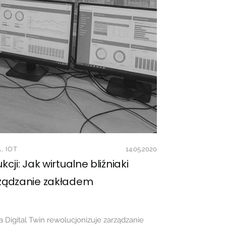
, IOT
14.05.2020
kcji: Jak wirtualne bliźniaki
rządzanie zakładem
a Digital Twin rewolucjonizuje zarządzanie