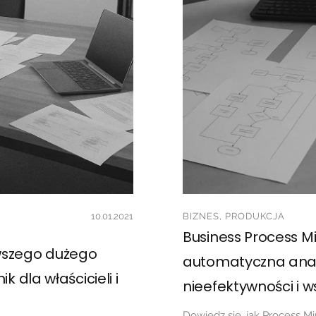
10.01.2021
BIZNES, PRODUKCJA
Business Process Mi
wszego dużego
automatyczna anal
k dla właścicieli i
nieefektywności i 
Dowiedz się, jak Process 