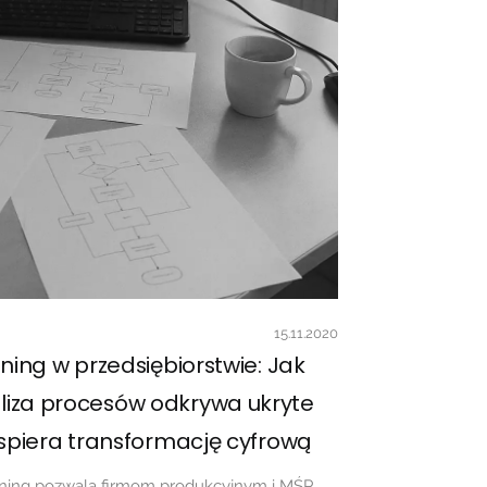
15.11.2020
ning w przedsiębiorstwie: Jak
iza procesów odkrywa ukryte
wspiera transformację cyfrową
Mining pozwala firmom produkcyjnym i MŚP