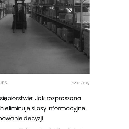
NES,
12.10.2019
iębiorstwie: Jak rozproszona
 eliminuje silosy informacyjne i
mowanie decyzji