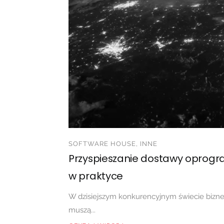
SOFTWARE HOUSE, INNE
Przyspieszanie dostawy oprog
w praktyce
W dzisiejszym konkurencyjnym świecie bizne
muszą...