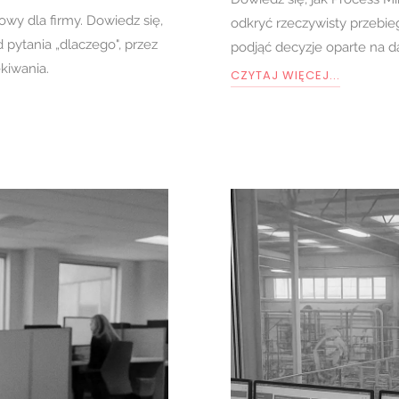
wy dla firmy. Dowiedz się,
odkryć rzeczywisty przebie
 pytania „dlaczego", przez
podjąć decyzje oparte na da
kiwania.
CZYTAJ WIĘCEJ...