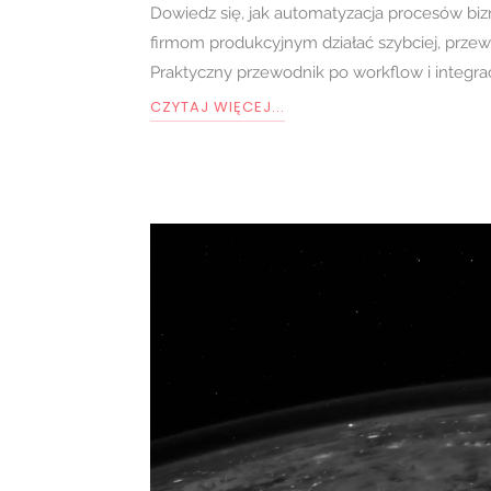
Dowiedz się, jak automatyzacja procesów b
firmom produkcyjnym działać szybciej, przewid
Praktyczny przewodnik po workflow i integra
CZYTAJ WIĘCEJ...