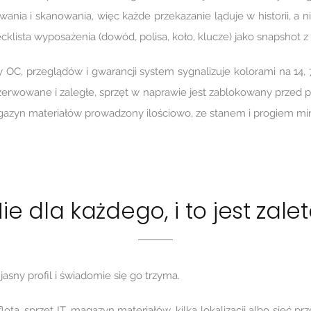
wania i skanowania, więc każde przekazanie ląduje w historii, a n
klista wyposażenia (dowód, polisa, koło, klucze) jako snapshot
ny OC, przeglądów i gwarancji system sygnalizuje kolorami na 14, 
rezerwowane i zaległe, sprzęt w naprawie jest zablokowany prze
magazyn materiałów prowadzony ilościowo, ze stanem i progiem min
ie dla każdego, i to jest zale
jasny profil i świadomie się go trzyma.
lota, sprzęt IT, magazyn materiałów, kilka lokalizacji albo sieć prze