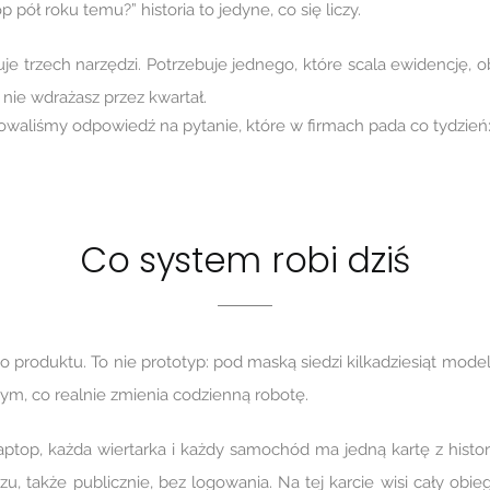
p pół roku temu?” historia to jedyne, co się liczy.
je trzech narzędzi. Potrzebuje jednego, które scala ewidencję, o
 nie wdrażasz przez kwartał.
liśmy odpowiedź na pytanie, które w firmach pada co tydzień: kt
Co system robi dziś
 produktu. To nie prototyp: pod maską siedzi kilkadziesiąt modeli 
tym, co realnie zmienia codzienną robotę.
aptop, każda wiertarka i każdy samochód ma jedną kartę z histo
zu, także publicznie, bez logowania. Na tej karcie wisi cały obi