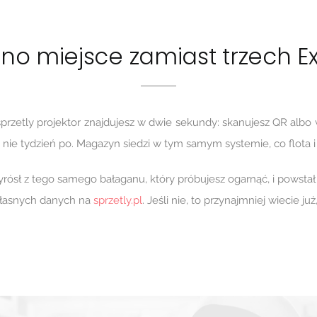
no miejsce zamiast trzech Ex
rzetly projektor znajdujesz w dwie sekundy: skanujesz QR albo wp
nie tydzień po. Magazyn siedzi w tym samym systemie, co flota i spr
yrósł z tego samego bałaganu, który próbujesz ogarnąć, i powstał
 własnych danych na
sprzetly.pl
. Jeśli nie, to przynajmniej wiecie ju