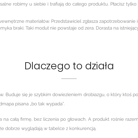
alne robimy u siebie i trafiają do całego produktu. Płacisz tyl
 wewnętrzne materiałów. Przedstawiciel zgłasza zapotrzebowanie i
omyka braki. Taki moduł nie powstaje od zera. Dorasta na istniej
Dlaczego to działa
w. Buduje się je szybkim dowiezieniem drobiazgu, o który ktoś pop
oadmapa pisana „bo tak wypada”.
ja na całą firmę, bez liczenia po głowach. A produkt rośnie raz
, że dobrze wyglądają w tabelce z konkurencją.