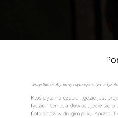
Po
Wszystkie osoby, firmy i sytuacje w tym artykule 
Ktoś pyta na czacie: „gdzie jest pro
tydzień temu, a dowiadujecie się o
flota siedzi w drugim pliku, sprzęt IT