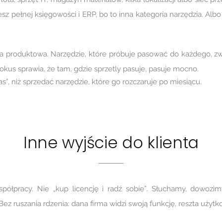
esz pełnej księgowości i ERP, bo to inna kategoria narzędzia. Alb
zja produktowa. Narzędzie, które próbuje pasować do każdego, zw
fokus sprawia, że tam, gdzie sprzetly pasuje, pasuje mocno.
, niż sprzedać narzędzie, które go rozczaruje po miesiącu.
Inne wyjście do klienta
półpracy. Nie „kup licencję i radź sobie”. Słuchamy, dowozim
 ruszania rdzenia: dana firma widzi swoją funkcję, reszta użytko