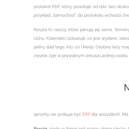
protokół PDF, który powstaje od ręki, bez druko
przykład „Samochód”, do protokołu wchodzi chec
Reszta to rzeczy, które pilnują się same. Termi
cichu. Kalendarz pokazuje, co jest wydane, za
pełny ślad tego, kto, co i kiedy. Osobno leży 
zwykle żyje w prywatnym arkuszu jednej osoby.
N
sprzetly nie próbuje być
ERP
dla wszystkich. Ma 
Pasuje
, kiedy w firmie jest realny obieg rzeczy: f