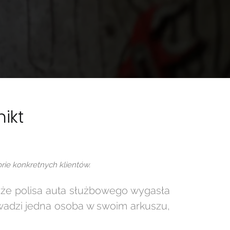
ikt
torie konkretnych klientów.
zi, że polisa auta służbowego wygasła
owadzi jedna osoba w swoim arkuszu,