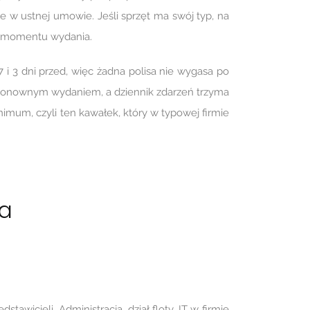
ie w ustnej umowie. Jeśli sprzęt ma swój typ, na
 z momentu wydania.
7 i 3 dni przed, więc żadna polisa nie wygasa po
d ponownym wydaniem, a dziennik zdarzeń trzyma
imum, czyli ten kawałek, który w typowej firmie
ta
dstawicieli. Administracja, dział floty, IT w firmie