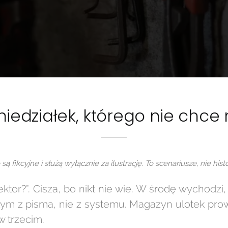
niedziałek, którego nie chce n
są fikcyjne i służą wyłącznie za ilustrację. To scenariusze, nie his
jektor?”. Cisza, bo nikt nie wie. W środę wychod
 tym z pisma, nie z systemu. Magazyn ulotek pr
 w trzecim.