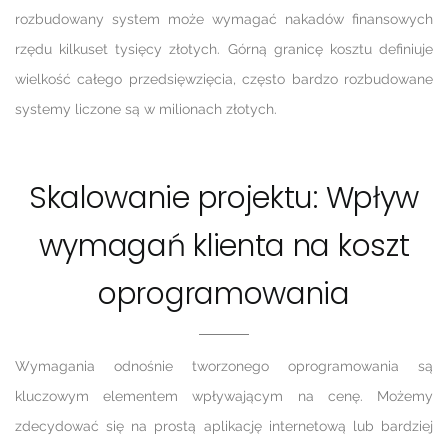
rozbudowany system może wymagać nakadów finansowych
rzędu kilkuset tysięcy złotych. Górną granicę kosztu definiuje
wielkość całego przedsięwzięcia, często bardzo rozbudowane
systemy liczone są w milionach złotych.
Skalowanie projektu: Wpływ
wymagań klienta na koszt
oprogramowania
Wymagania odnośnie tworzonego oprogramowania są
kluczowym elementem wpływającym na cenę. Możemy
zdecydować się na prostą aplikację internetową lub bardziej