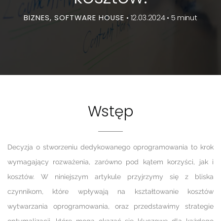
BIZNES, SOFTWARE HOUSE
• 12.03.2024 • 5 minut
Wstęp
Decyzja o stworzeniu dedykowanego oprogramowania to krok
wymagający rozważenia, zarówno pod kątem korzyści, jak i
kosztów. W niniejszym artykule przyjrzymy się z bliska
czynnikom, które wpływają na kształtowanie kosztów
wytwarzania oprogramowania, oraz przedstawimy strategie