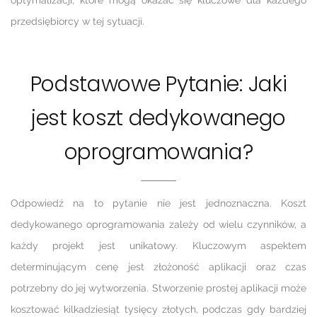
optymalizacji, które mogą okazać się kluczowe dla każdego
przedsiębiorcy w tej sytuacji.
Podstawowe Pytanie: Jaki
jest koszt dedykowanego
oprogramowania?
Odpowiedź na to pytanie nie jest jednoznaczna. Koszt
dedykowanego oprogramowania zależy od wielu czynników, a
każdy projekt jest unikatowy. Kluczowym aspektem
determinującym cenę jest złożoność aplikacji oraz czas
potrzebny do jej wytworzenia. Stworzenie prostej aplikacji może
kosztować kilkadziesiąt tysięcy złotych, podczas gdy bardziej