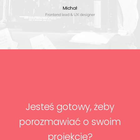
Michał
Frontend lead & UX designer
Jesteś gotowy, żeby
porozmawiać o swoim
projekcie?