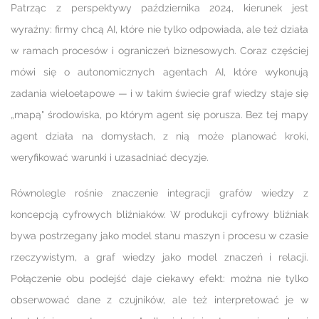
Patrząc z perspektywy października 2024, kierunek jest
wyraźny: firmy chcą AI, które nie tylko odpowiada, ale też działa
w ramach procesów i ograniczeń biznesowych. Coraz częściej
mówi się o autonomicznych agentach AI, które wykonują
zadania wieloetapowe — i w takim świecie graf wiedzy staje się
„mapą" środowiska, po którym agent się porusza. Bez tej mapy
agent działa na domysłach, z nią może planować kroki,
weryfikować warunki i uzasadniać decyzje.
Równolegle rośnie znaczenie integracji grafów wiedzy z
koncepcją cyfrowych bliźniaków. W produkcji cyfrowy bliźniak
bywa postrzegany jako model stanu maszyn i procesu w czasie
rzeczywistym, a graf wiedzy jako model znaczeń i relacji.
Połączenie obu podejść daje ciekawy efekt: można nie tylko
obserwować dane z czujników, ale też interpretować je w