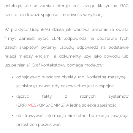
ontologii, ale w zamian oferuje coś, czego klasyczny RAG
często nie dowozi: spójność i możliwość weryfikacji.
W praktyce GraphRAG działa jak warstwa „rozumienia świata
firmy". Zamiast pytać LLM: „odpowiedz na podstawie tych
trzech akapitów", pytamy: „zbuduj odpowiedź na podstawie
relacji między encjami, a dokumenty użyj jako dowodu lub
uzupełnienia". Graf kontekstowy pomaga modelowi:
odnajdywać właściwe obiekty (np. konkretną maszynę i
jej historię), nawet gdy nazewnictwo jest niespójne,
łączyć fakty z różnych systemów
(ERP/
MES
/QMS/CMMS) w jedną ścieżkę zależności,
odfiltrowywać informacje nieistotne, bo relacje zawężają
przestrzeń poszukiwań,