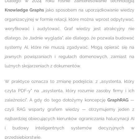
Dlatego w 2024 roku rośnie zainteresowanie technologią
Knowledge Graphs
jako sposobem na uporządkowanie wiedzy
organizacyjnej w formie relacji, które można wprost odpytywać,
weryfikować i audytować. Graf wiedzy jest atrakcyjny nie
dlatego, że „ładnie wygląda", ale dlatego, że pozwala budować
systemy AI, które nie muszą zgadywać. Mogą opierać się na
jawnych powiązaniach i regułach domenowych, zamiast na
luźnych skojarzeniach z dokumentów.
W praktyce oznacza to zmianę podejścia: z „asystenta, który
czyta PDF-y" na „asystenta, który rozumie zasoby firmy i ich
zależności". A gdy do tego dołożymy koncepcję
GraphRAG
—
czyli RAG wsparty grafem wiedzy — otrzymujemy jeden z
najbardziej obiecujących kierunków ograniczania halucynacji AI
i budowy inteligentnych systemów decyzyjnych w
przedsiębiorstwie.