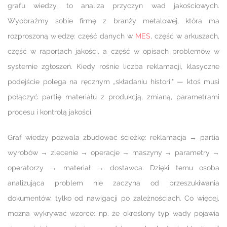
grafu wiedzy, to analiza przyczyn wad jakościowych.
Wyobraźmy sobie firmę z branży metalowej, która ma
rozproszoną wiedzę: część danych w
MES
, część w arkuszach,
część w raportach jakości, a część w opisach problemów w
systemie zgłoszeń. Kiedy rośnie liczba reklamacji, klasyczne
podejście polega na ręcznym „składaniu historii" — ktoś musi
połączyć partię materiału z produkcją, zmianą, parametrami
procesu i kontrolą jakości.
Graf wiedzy pozwala zbudować ścieżkę: reklamacja → partia
wyrobów → zlecenie → operacje → maszyny → parametry →
operatorzy → materiał → dostawca. Dzięki temu osoba
analizująca problem nie zaczyna od przeszukiwania
dokumentów, tylko od nawigacji po zależnościach. Co więcej,
można wykrywać wzorce: np. że określony typ wady pojawia