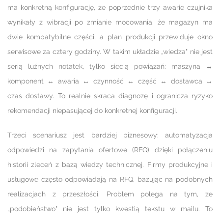
ma konkretną konfigurację, że poprzednie trzy awarie czujnika
wynikały z wibracji po zmianie mocowania, że magazyn ma
dwie kompatybilne części, a plan produkcji przewiduje okno
serwisowe za cztery godziny. W takim układzie „wiedza" nie jest
serią luźnych notatek, tylko siecią powiązań: maszyna ↔
komponent ↔ awaria ↔ czynność ↔ część ↔ dostawca ↔
czas dostawy. To realnie skraca diagnozę i ogranicza ryzyko
rekomendacji niepasującej do konkretnej konfiguracji.
Trzeci scenariusz jest bardziej biznesowy: automatyzacja
odpowiedzi na zapytania ofertowe (RFQ) dzięki połączeniu
historii zleceń z bazą wiedzy technicznej. Firmy produkcyjne i
usługowe często odpowiadają na RFQ, bazując na podobnych
realizacjach z przeszłości. Problem polega na tym, że
„podobieństwo" nie jest tylko kwestią tekstu w mailu. To