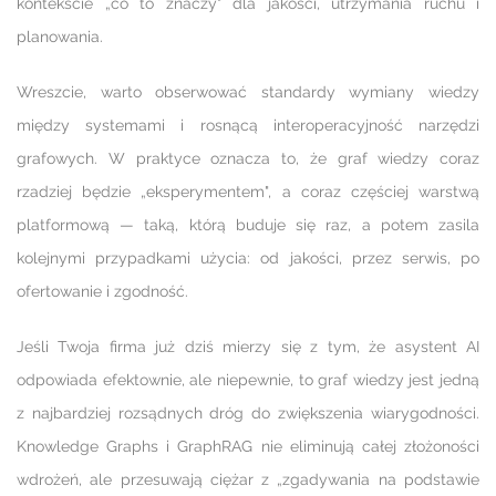
kontekście „co to znaczy" dla jakości, utrzymania ruchu i
planowania.
Wreszcie, warto obserwować standardy wymiany wiedzy
między systemami i rosnącą interoperacyjność narzędzi
grafowych. W praktyce oznacza to, że graf wiedzy coraz
rzadziej będzie „eksperymentem", a coraz częściej warstwą
platformową — taką, którą buduje się raz, a potem zasila
kolejnymi przypadkami użycia: od jakości, przez serwis, po
ofertowanie i zgodność.
Jeśli Twoja firma już dziś mierzy się z tym, że asystent AI
odpowiada efektownie, ale niepewnie, to graf wiedzy jest jedną
z najbardziej rozsądnych dróg do zwiększenia wiarygodności.
Knowledge Graphs i GraphRAG nie eliminują całej złożoności
wdrożeń, ale przesuwają ciężar z „zgadywania na podstawie