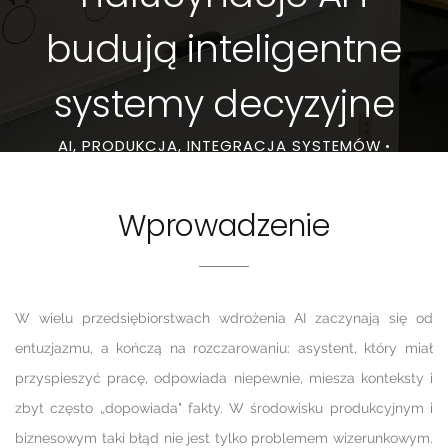
budują inteligentne
systemy decyzyjne
AI, PRODUKCJA, INTEGRACJA SYSTEMÓW
•
15.10.2024 • 14 minut
Wprowadzenie
W wielu przedsiębiorstwach wdrożenia AI zaczynają się od
entuzjazmu, a kończą na rozczarowaniu: asystent, który miał
przyspieszyć pracę, odpowiada niepewnie, miesza konteksty i
zbyt często „dopowiada" fakty. W środowisku produkcyjnym i
biznesowym taki błąd nie jest tylko problemem wizerunkowym.