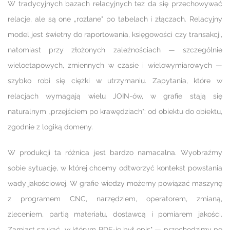
W tradycyjnych bazach relacyjnych też da się przechowywać
relacje, ale są one „rozlane" po tabelach i złączach. Relacyjny
model jest świetny do raportowania, księgowości czy transakcji,
natomiast przy złożonych zależnościach — szczególnie
wieloetapowych, zmiennych w czasie i wielowymiarowych —
szybko robi się ciężki w utrzymaniu. Zapytania, które w
relacjach wymagają wielu JOIN-ów, w grafie stają się
naturalnym „przejściem po krawędziach": od obiektu do obiektu,
zgodnie z logiką domeny.
W produkcji ta różnica jest bardzo namacalna. Wyobraźmy
sobie sytuację, w której chcemy odtworzyć kontekst powstania
wady jakościowej. W grafie wiedzy możemy powiązać maszynę
z programem CNC, narzędziem, operatorem, zmianą,
zleceniem, partią materiału, dostawcą i pomiarem jakości.
Zamiast szukać „w którym PDF-ie był opis" — przechodzimy po