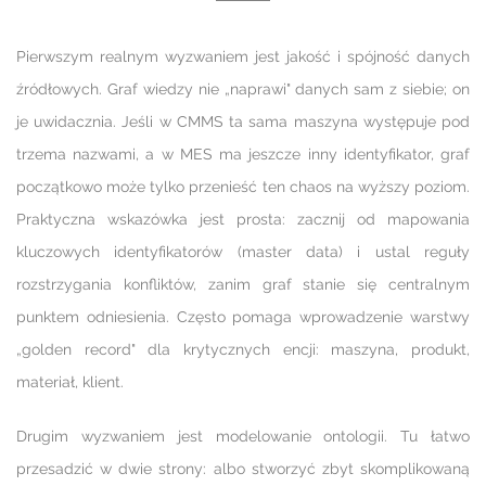
Pierwszym realnym wyzwaniem jest jakość i spójność danych
źródłowych. Graf wiedzy nie „naprawi" danych sam z siebie; on
je uwidacznia. Jeśli w CMMS ta sama maszyna występuje pod
trzema nazwami, a w MES ma jeszcze inny identyfikator, graf
początkowo może tylko przenieść ten chaos na wyższy poziom.
Praktyczna wskazówka jest prosta: zacznij od mapowania
kluczowych identyfikatorów (master data) i ustal reguły
rozstrzygania konfliktów, zanim graf stanie się centralnym
punktem odniesienia. Często pomaga wprowadzenie warstwy
„golden record" dla krytycznych encji: maszyna, produkt,
materiał, klient.
Drugim wyzwaniem jest modelowanie ontologii. Tu łatwo
przesadzić w dwie strony: albo stworzyć zbyt skomplikowaną