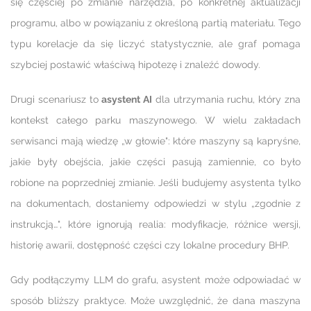
się częściej po zmianie narzędzia, po konkretnej aktualizacji
programu, albo w powiązaniu z określoną partią materiału. Tego
typu korelacje da się liczyć statystycznie, ale graf pomaga
szybciej postawić właściwą hipotezę i znaleźć dowody.
Drugi scenariusz to
asystent AI
dla utrzymania ruchu, który zna
kontekst całego parku maszynowego. W wielu zakładach
serwisanci mają wiedzę „w głowie": które maszyny są kapryśne,
jakie były obejścia, jakie części pasują zamiennie, co było
robione na poprzedniej zmianie. Jeśli budujemy asystenta tylko
na dokumentach, dostaniemy odpowiedzi w stylu „zgodnie z
instrukcją…", które ignorują realia: modyfikacje, różnice wersji,
historię awarii, dostępność części czy lokalne procedury BHP.
Gdy podłączymy LLM do grafu, asystent może odpowiadać w
sposób bliższy praktyce. Może uwzględnić, że dana maszyna