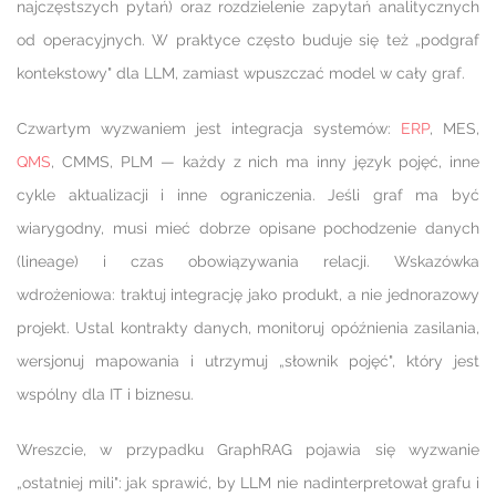
najczęstszych pytań) oraz rozdzielenie zapytań analitycznych
od operacyjnych. W praktyce często buduje się też „podgraf
kontekstowy" dla LLM, zamiast wpuszczać model w cały graf.
Czwartym wyzwaniem jest integracja systemów:
ERP
, MES,
QMS
, CMMS, PLM — każdy z nich ma inny język pojęć, inne
cykle aktualizacji i inne ograniczenia. Jeśli graf ma być
wiarygodny, musi mieć dobrze opisane pochodzenie danych
(lineage) i czas obowiązywania relacji. Wskazówka
wdrożeniowa: traktuj integrację jako produkt, a nie jednorazowy
projekt. Ustal kontrakty danych, monitoruj opóźnienia zasilania,
wersjonuj mapowania i utrzymuj „słownik pojęć", który jest
wspólny dla IT i biznesu.
Wreszcie, w przypadku GraphRAG pojawia się wyzwanie
„ostatniej mili": jak sprawić, by LLM nie nadinterpretował grafu i