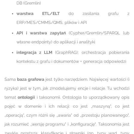
DB (Gremlin)
warstwa ETL/ELT
do zasilania grafu z
ERP/MES/CMMS/QMS, plików i API
API i warstwa zapytań
(Cypher/Gremlin/SPARQL lub
własne endpointy) do aplikacji i analityki
integracja z LLM
(GraphRAG): orchestracja pobierania
kontekstu z grafu i dokumentów + generacja odpowiedzi
Sama
baza grafowa
jest tylko narzędziem. Najwięcej wartości (i
ryzyka) jest w tym, jak zmodelujemy encje i relacje. Tu wchodzi
temat
ontologii
i taksonomii. Ontologia to uporządkowany opis
pojęć w domenie i ich relacji: co jest „maszyną", co jest
„operacją", czym różni się „awaria" od „przestoju planowanego",
jak rozumieć „wersję programu" i „konfigurację". Taksonomia jest
zwykle prostsza: klasyfikacje i słowniki (np. typy wad, typy