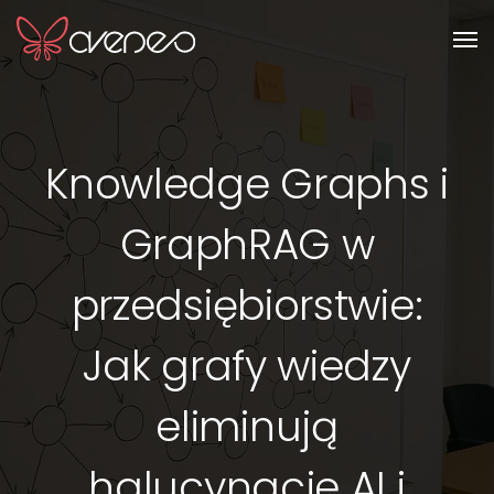
Men
Knowledge Graphs i
GraphRAG w
przedsiębiorstwie:
Jak grafy wiedzy
eliminują
halucynacje AI i