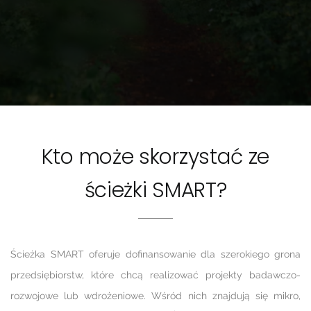
Kto może skorzystać ze
ścieżki SMART?
Ścieżka SMART oferuje dofinansowanie dla szerokiego grona
przedsiębiorstw, które chcą realizować projekty badawczo-
rozwojowe lub wdrożeniowe. Wśród nich znajdują się mikro,