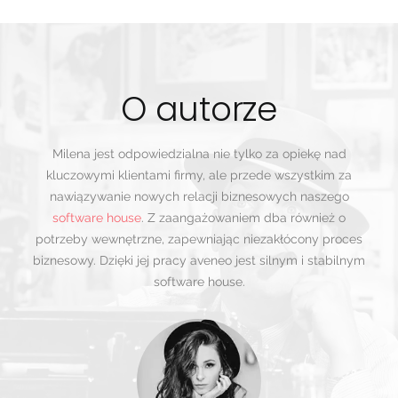
O autorze
Milena jest odpowiedzialna nie tylko za opiekę nad
kluczowymi klientami firmy, ale przede wszystkim za
nawiązywanie nowych relacji biznesowych naszego
software house
. Z zaangażowaniem dba również o
potrzeby wewnętrzne, zapewniając niezakłócony proces
biznesowy. Dzięki jej pracy aveneo jest silnym i stabilnym
software house.