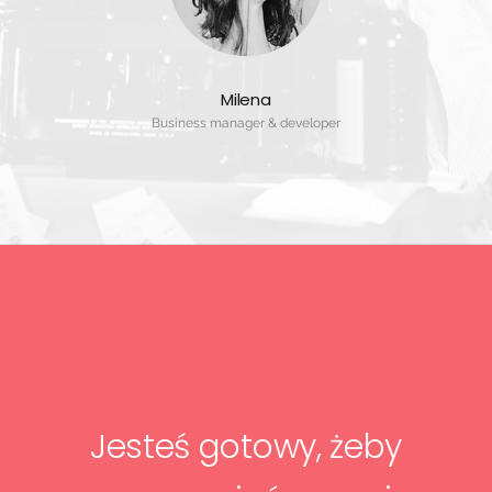
Milena
Business manager & developer
Jesteś gotowy, żeby