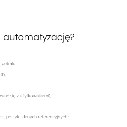
ą automatyzację?
potrafi:
T),
ać się z użytkownikami),
, polityk i danych referencyjnych).