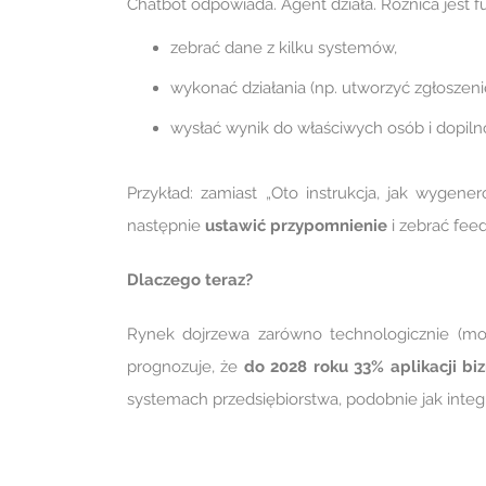
Chatbot odpowiada. Agent działa. Różnica jest 
zebrać dane z kilku systemów,
wykonać działania (np. utworzyć zgłoszen
wysłać wynik do właściwych osób i dopil
Przykład: zamiast „Oto instrukcja, jak wygen
następnie
ustawić przypomnienie
i zebrać fee
Dlaczego teraz?
Rynek dojrzewa zarówno technologicznie (model
prognozuje, że
do 2028 roku 33% aplikacji b
systemach przedsiębiorstwa, podobnie jak integr