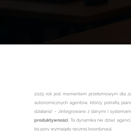
2025 rok jest momentem przełomowym dla zast
autonomicznych agentów, którzy potrafią plan
działania" – zintegrowane z danymi i systema
produktywności
. Ta dynamika nie dziwi: agenci
tej pory wymagały ręcznej koordynacji.