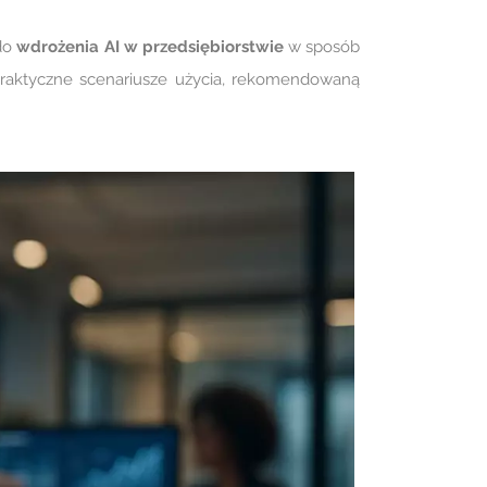
 do
wdrożenia AI w przedsiębiorstwie
w sposób
praktyczne scenariusze użycia, rekomendowaną