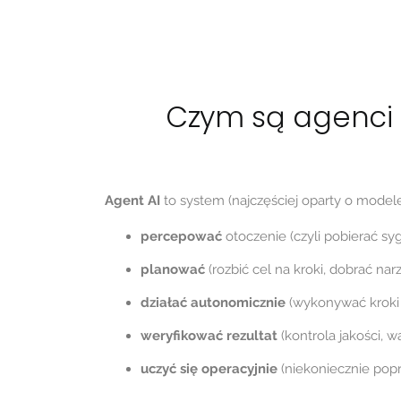
Czym są agenci 
Agent AI
to system (najczęściej oparty o modele 
percepować
otoczenie (czyli pobierać sy
planować
(rozbić cel na kroki, dobrać nar
działać autonomicznie
(wykonywać kroki
weryfikować rezultat
(kontrola jakości, w
uczyć się operacyjnie
(niekoniecznie popr