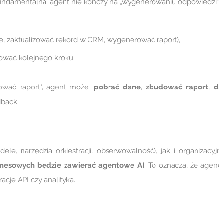
fundamentalna: agent nie kończy na „wygenerowaniu odpowiedzi", t
ie, zaktualizować rekord w CRM, wygenerować raport),
nować kolejnego kroku.
erować raport", agent może:
pobrać dane
,
zbudować raport
,
d
dback.
e, narzędzia orkiestracji, obserwowalność), jak i organizacyjn
iznesowych będzie zawierać agentowe AI
. To oznacza, że age
acje API czy analityka.