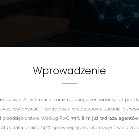
Wprowadzenie
osowań AI w firmach: coraz częściej przechodzimy od pojedy
ować, wykonywać i kontrolować wieloetapowe zadania biznesowe
mi przedsiębiorstwa. Według PwC
79% firm już wdraża agentów
 AI potrafią działać 24/7, sprawniej łączyć informacje z wielu źr