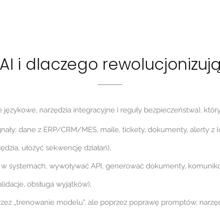
AI i dlaczego rewolucjonizuj
językowe, narzędzia integracyjne i reguły bezpieczeństwa), który 
gnały: dane z ERP/CRM/MES, maile, tickety, dokumenty, alerty z Io
zędzia, ułożyć sekwencję działań),
 w systemach, wywoływać API, generować dokumenty, komunikow
alidacje, obsługa wyjątków),
zez „trenowanie modelu", ale poprzez poprawę promptów, narzędzi