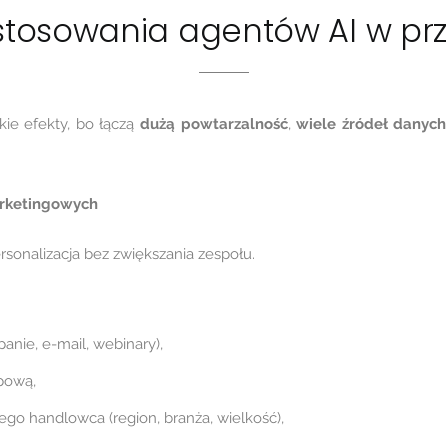
stosowania agentów AI w prz
bkie efekty, bo łączą
dużą powtarzalność
,
wiele źródeł danych
rketingowych
personalizacja bez zwiększania zespołu.
anie, e-mail, webinary),
upową,
ego handlowca (region, branża, wielkość),