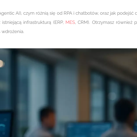
gentic AI), czym różnią się od RPA i chatbotów, oraz jak podejść
 istniejącą infrastrukturą (ERP,
MES
, CRM). Otrzymasz również 
s wdrożenia.