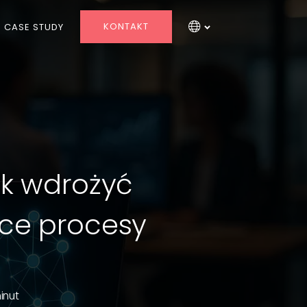
KONTAKT
CASE STUDY
ak wdrożyć
ce procesy
u
minut