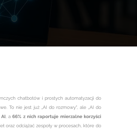
nczych chatbotów i prostych automatyzacji do
. To nie jest już „AI do rozmowy", ale „AI do
 AI
, a
66% z nich raportuje mierzalne korzyści
ódeł oraz odciążać zespoły w procesach, które do