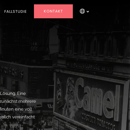
KONTAKT
FALLSTUDIE
 Lösung. Eine
 zunächst mehrere
inuten eine voll
blich vereinfacht