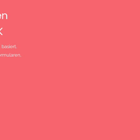
en
K
basiert.
ormularen,