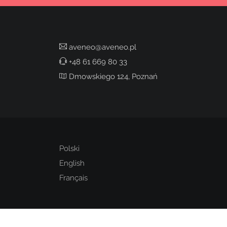
aveneo@aveneo.pl
+48 61 669 80 33
Dmowskiego 124, Poznań
Polski
English
Français