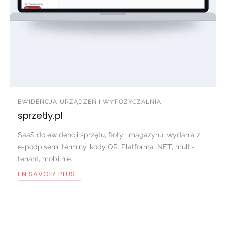
EWIDENCJA URZĄDZEŃ I WYPOŻYCZALNIA
sprzetly.pl
SaaS do ewidencji sprzętu, floty i magazynu: wydania z
e-podpisem, terminy, kody QR. Platforma .NET, multi-
tenant, mobilnie.
EN SAVOIR PLUS...