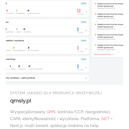
SYSTEM JAKOŚCI DLA PRODUKCJI SPOŻYWCZEJ
qmsly.pl
Wyspecjalizowany
QMS
: kontrola/CCP, niezgodności,
CAPA, identyfikowalność i wycofania. Platforma
.NET
+
Next.js, multi-tenant, aplikacja mobilna na halę.