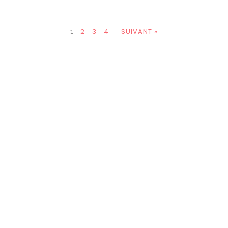
2
3
4
SUIVANT »
1
Êtes-vous prêt à parler de
votre projet ?
PARLONS